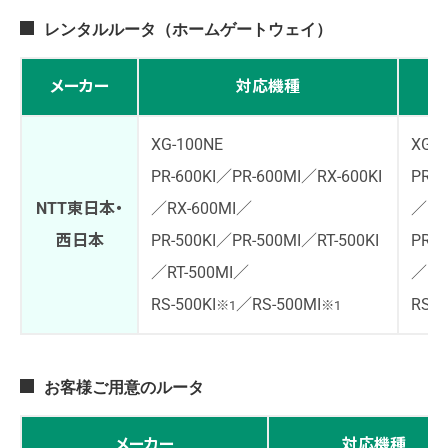
レンタルルータ（ホームゲートウェイ）
メーカー
対応機種
XG-100NE
XG-1
PR-600KI／PR-600MI／RX-600KI
PR-6
NTT東日本・
／RX-600MI／
／RX
西日本
PR-500KI／PR-500MI／RT-500KI
PR-5
／RT-500MI／
／RT
RS-500KI
／RS-500MI
RS-5
※1
※1
お客様ご用意のルータ
メーカー
対応機種