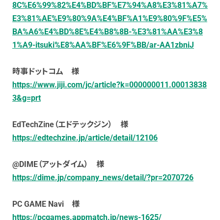
8C%E6%99%82%E4%BD%BF%E7%94%A8%E3%81%A7%
E3%81%AE%E9%80%9A%E4%BF%A1%E9%80%9F%E5%
BA%A6%E4%BD%8E%E4%B8%8B-%E3%81%AA%E3%8
1%A9-itsuki%E8%AA%BF%E6%9F%BB/ar-AA1zbniJ
時事ドットコム 様
https://www.jiji.com/jc/article?k=000000011.00013838
3&g=prt
EdTechZine（エドテックジン） 様
https://edtechzine.jp/article/detail/12106
@DIME（アットダイム） 様
https://dime.jp/company_news/detail/?pr=2070726
PC GAME Navi 様
https://pcgames.appmatch.jp/news-1625/