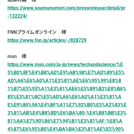
https://www.soumunomori.com/pressrelease/detail/pr
-132224/
FNNプライムオンライン 様
https://www.fnn.jp/articles/-/828729
msn 様
https://www.msn.com/ja-jp/news/techandscience/%E
5%B0%8F%E4%B8%AD%E9%AB%98%E7%AD%89%E5%
AD%A6%E6%A0%A1%E3%81%AE%E6%95%99%E8%8
1%B7%E5%93%A1%E3%81%AE6%E5%89%B2%E8%B6%
85%E3%81%8C%E5%AD%A6%E6%A0%A1%E3%81%A
E%E9%80%9A%E4%BF%A1%E7%92%B0%E5%A2%83%E
3%81%AB%E4%B8%8D%E6%BA%80-%E4%B8%BB%E3%
81%AA%E7%90%86%E7%94%B1%E3%81%AF-%E8%A
4%87%E6%95%B0%E4%BA%BA%E3%81%AE%E5%90%