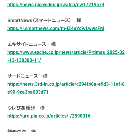
https://news.nicovideo.jp/watch/nw17219574
SmartNews（スマートニュース） 様
https://l.smartnews.com/m-iZ4uYc9/LwwsFM
エキサイトニュース 様
https://www.excite.co.jp/news/article/Prtimes_2025-02
-13-138383-11/
サードニュース 様
https://news.3rd-in.co.jp/article/c294fb8a-e9d3-11ef-8
e90-9ca3ba083d71
ウレぴあ総研 様
https://ure.pia.co.jp/articles/-/2598016
総務の森 様