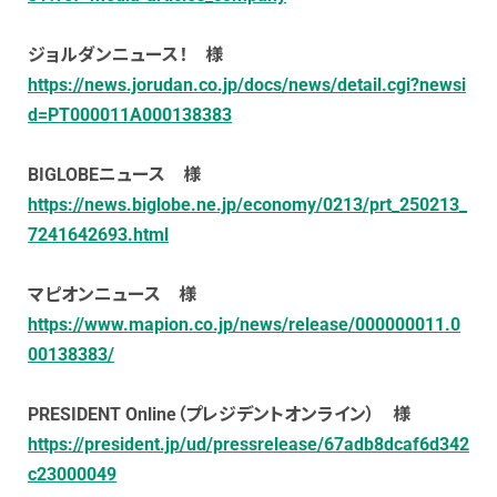
ジョルダンニュース！ 様
https://news.jorudan.co.jp/docs/news/detail.cgi?newsi
d=PT000011A000138383
BIGLOBEニュース 様
https://news.biglobe.ne.jp/economy/0213/prt_250213_
7241642693.html
マピオンニュース 様
https://www.mapion.co.jp/news/release/000000011.0
00138383/
PRESIDENT Online（プレジデントオンライン） 様
https://president.jp/ud/pressrelease/67adb8dcaf6d342
c23000049