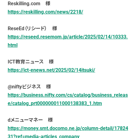
Reskilling.com 様
https://reskilling.com/news/2218/
ReseEd（リシード） 様
https://reseed.resemom.jp/article/2025/02/14/10333.
html
ICT教育ニュース 様
https://ict-enews.net/2025/02/14itsuki/
@niftyビジネス 様
https://business.nifty.com/cs/catalog/business_releas
e/catalog_prt000000011000138383_1.htm
dメニューマネー 様
https://money.smt.docomo.ne.jp/column-detail/17824
31?ref=media-articles_company