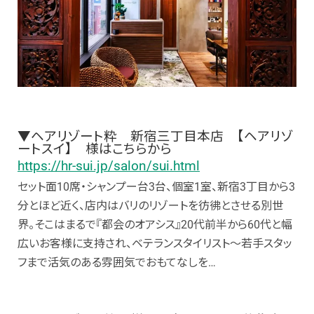
▼
ヘアリゾート粋 新宿三丁目本店 【ヘアリゾ
ートスイ】
様はこちらから
https://hr-sui.jp/salon/sui.html
セット面10席・シャンプー台3台、個室1室、新宿3丁目から3
分とほど近く、店内はバリのリゾートを彷彿とさせる別世
界。
そこはまるで『都会のオアシス』20代前半から60代と幅
広いお客様に支持され、
ベテランスタイリスト〜若手スタッ
フまで活気のある雰囲気でおもてなしを…