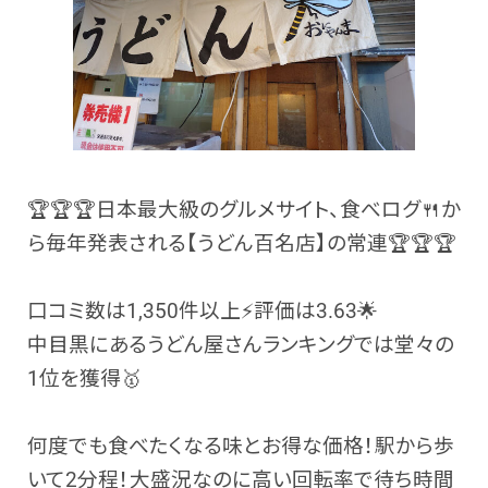
🏆🏆🏆日本最大級のグルメサイト、食べログ🍴か
ら毎年発表される【うどん百名店】の常連🏆🏆🏆
口コミ数は1,350件以上⚡評価は3.63🌟
中目黒にあるうどん屋さんランキングでは堂々の
1位を獲得🥇
何度でも食べたくなる味とお得な価格！駅から歩
いて2分程！大盛況なのに高い回転率で待ち時間