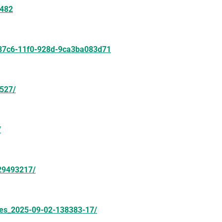
4482
c2-87c6-11f0-928d-9ca3ba083d71
2527/
/
/29493217/
imes_2025-09-02-138383-17/