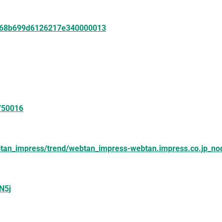
ase/68b699d6126217e340000013
8/50016
webtan_impress/trend/webtan_impress-webtan.impress.co.jp_
N5j