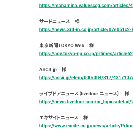
https://manamina.valuesccg.com/articles/
サードニュース 様
https://news.3rd-in.co.jp/article/07e051
東京新聞TOKYO Web 様
https://adv.tokyo-np.co.jp/prtimes/article6
ASCII.jp 様
https://ascii.jp/elem/000/004/317/4317107
ライブドアニュース（livedoor ニュース） 様
https://news.livedoor.com/pr_topics/detail
エキサイトニュース 様
https://www.excite.co.jp/news/article/Prt