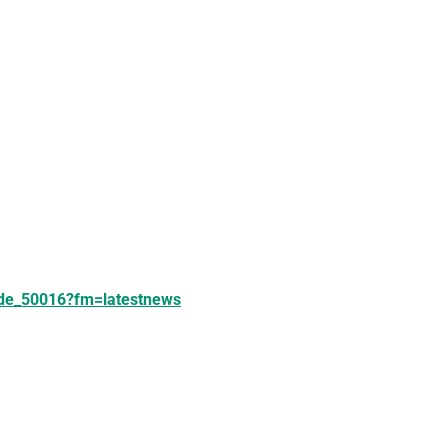
node_50016?fm=latestnews