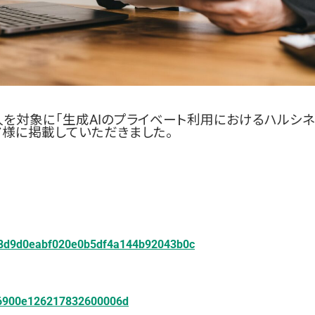
人を対象に「生成AIのプライベート利用におけるハルシ
ア様に掲載していただきました。
4068d9d0eabf020e0b5df4a144b92043b0c
68b6900e126217832600006d