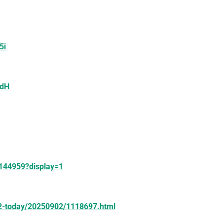
5i
LdH
/2144959?display=1
s2-today/20250902/1118697.html