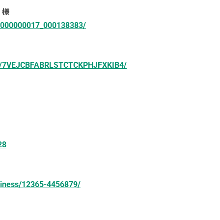
 様
es_000000017_000138383/
imes/7VEJCBFABRLSTCTCKPHJFXKIB4/
28
usiness/12365-4456879/