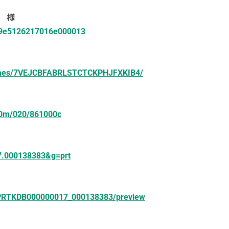
） 様
b699e5126217016e000013
rtimes/7VEJCBFABRLSTCTCKPHJFXKIB4/
/00m/020/861000c
17.000138383&g=prt
t/PRTKDB000000017_000138383/preview