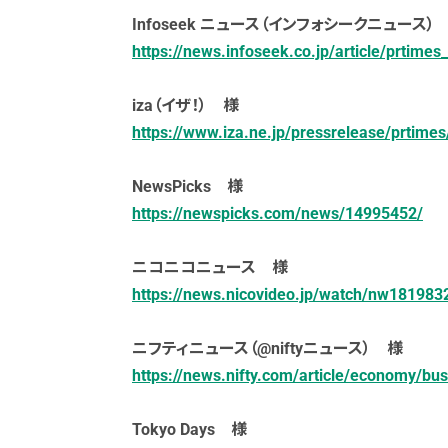
Infoseek ニュース（インフォシークニュース）
https://news.infoseek.co.jp/article/prtim
iza（イザ！） 様
https://www.iza.ne.jp/pressrelease/prt
NewsPicks 様
https://newspicks.com/news/14995452/
ニコニコニュース 様
https://news.nicovideo.jp/watch/nw181983
ニフティニュース（@niftyニュース） 様
https://news.nifty.com/article/economy/b
Tokyo Days 様