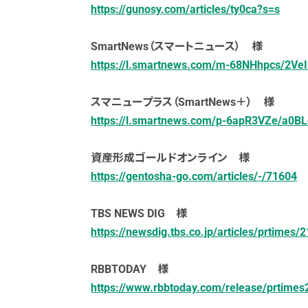
https://gunosy.com/articles/ty0ca?s=s
SmartNews（スマートニュース） 様
https://l.smartnews.com/m-68NHhpcs/2VeI
スマニュープラス（SmartNews＋） 様
https://l.smartnews.com/p-6apR3VZe/a0B
資産形成ゴールドオンライン 様
https://gentosha-go.com/articles/-/71604
TBS NEWS DIG 様
https://newsdig.tbs.co.jp/articles/prtimes
RBBTODAY 様
https://www.rbbtoday.com/release/prtime