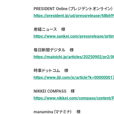
PRESIDENT Online（プレジデントオンライン
https://president.jp/ud/pressrelease/68
産経ニュース 様
https://www.sankei.com/pressrelease/p
毎日新聞デジタル 様
https://mainichi.jp/articles/20250902/pr2
時事ドットコム 様
https://www.jiji.com/jc/article?k=0000000
NIKKEI COMPASS 様
https://www.nikkei.com/compass/conten
manamina（マナミナ） 様